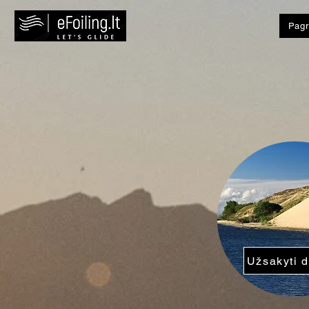
Pagr
Užsakyti 