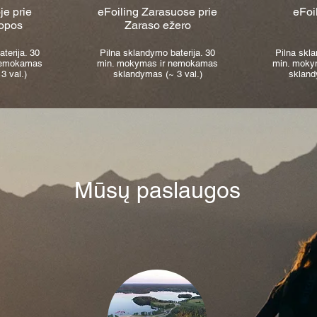
je prie
eFoiling Zarasuose prie
eFoi
kopos
Zaraso ežero
terija. 30
Pilna sklandymo baterija. 30
Pilna skla
nemokamas
min. mokymas ir nemokamas
min. moky
3 val.)
sklandymas (~ 3 val.)
skland
Mūsų paslaugos