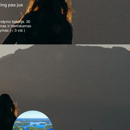
ling pas jus
ndymo baterija. 30
mas ir nemokamas
ymas (~ 3 val.)