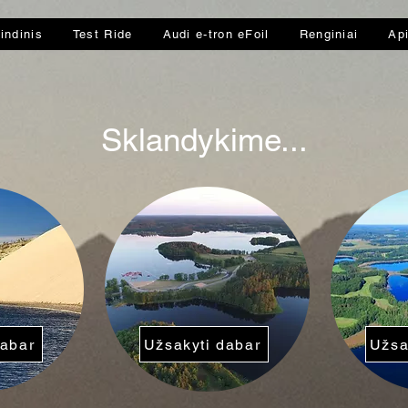
indinis
Test Ride
Audi e-tron eFoil
Renginiai
Ap
Sklandykime...
dabar
Užsakyti dabar
Užsa