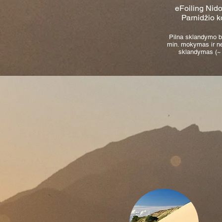
eFoiling Nido
Parnidžio 
Pilna sklandymo ba
min. mokymas ir 
sklandymas (~ 