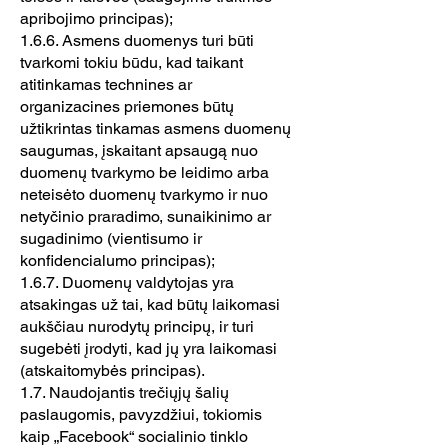
apribojimo principas);
1.6.6. Asmens duomenys turi būti
tvarkomi tokiu būdu, kad taikant
atitinkamas technines ar
organizacines priemones būtų
užtikrintas tinkamas asmens duomenų
saugumas, įskaitant apsaugą nuo
duomenų tvarkymo be leidimo arba
neteisėto duomenų tvarkymo ir nuo
netyčinio praradimo, sunaikinimo ar
sugadinimo (vientisumo ir
konfidencialumo principas);
1.6.7. Duomenų valdytojas yra
atsakingas už tai, kad būtų laikomasi
aukščiau nurodytų principų, ir turi
sugebėti įrodyti, kad jų yra laikomasi
(atskaitomybės principas).
1.7. Naudojantis trečiųjų šalių
paslaugomis, pavyzdžiui, tokiomis
kaip „Facebook“ socialinio tinklo