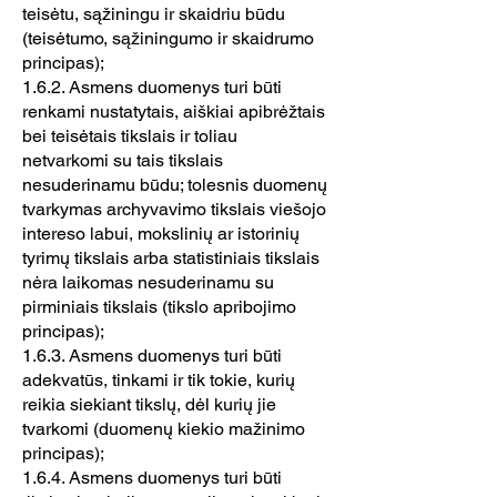
teisėtu, sąžiningu ir skaidriu būdu
(teisėtumo, sąžiningumo ir skaidrumo
principas);
1.6.2. Asmens duomenys turi būti
renkami nustatytais, aiškiai apibrėžtais
bei teisėtais tikslais ir toliau
netvarkomi su tais tikslais
nesuderinamu būdu; tolesnis duomenų
tvarkymas archyvavimo tikslais viešojo
intereso labui, mokslinių ar istorinių
tyrimų tikslais arba statistiniais tikslais
nėra laikomas nesuderinamu su
pirminiais tikslais (tikslo apribojimo
principas);
1.6.3. Asmens duomenys turi būti
adekvatūs, tinkami ir tik tokie, kurių
reikia siekiant tikslų, dėl kurių jie
tvarkomi (duomenų kiekio mažinimo
principas);
1.6.4. Asmens duomenys turi būti