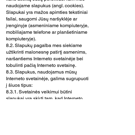
naudojame slapukus (angl. cookies).
Slapukai yra mažos apimties tekstiniai
failai, saugomi Jūsų naršyklėje ar
įrenginyje (asmeniniame kompiuteryje,
mobiliajame telefone ar planšetiniame
kompiuteryje).
8.2. Slapukų pagalba mes siekiame
užtikrinti malonesnę patirtį asmenims,
naršantiems Interneto svetainėje bei
tobulinti pačią Interneto svetainę.
8.3. Slapukus, naudojamus mūsų
Interneto svetainėje, galima sugrupuoti
į šiuos tipus:
8.3.1. Svetainės veikimui būtini
slapukai yra skirti tam, kad Interneto
svetainė galėtų atlikti pagrindines
funkcijas. Šie slapukai leidžia Jums
naršyti svetainėje ir naudotis
pageidaujamomis jos funkcijomis,
pavyzdžiui, suteikia prieigą prie saugių