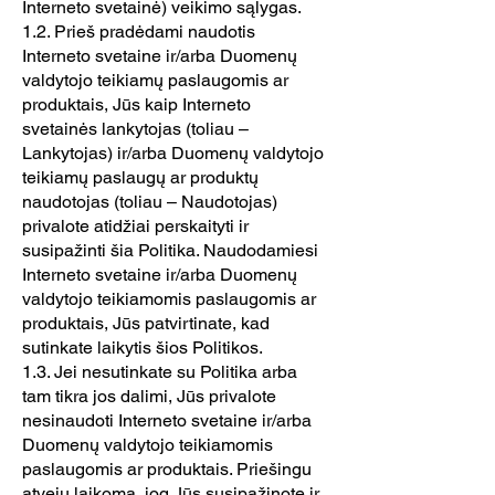
Interneto svetainė) veikimo sąlygas.
1.2. Prieš pradėdami naudotis
Interneto svetaine ir/arba Duomenų
valdytojo teikiamų paslaugomis ar
produktais, Jūs kaip Interneto
svetainės lankytojas (toliau –
Lankytojas) ir/arba Duomenų valdytojo
teikiamų paslaugų ar produktų
naudotojas (toliau – Naudotojas)
privalote atidžiai perskaityti ir
susipažinti šia Politika. Naudodamiesi
Interneto svetaine ir/arba Duomenų
valdytojo teikiamomis paslaugomis ar
produktais, Jūs patvirtinate, kad
sutinkate laikytis šios Politikos.
1.3. Jei nesutinkate su Politika arba
tam tikra jos dalimi, Jūs privalote
nesinaudoti Interneto svetaine ir/arba
Duomenų valdytojo teikiamomis
paslaugomis ar produktais. Priešingu
atveju laikoma, jog Jūs susipažinote ir