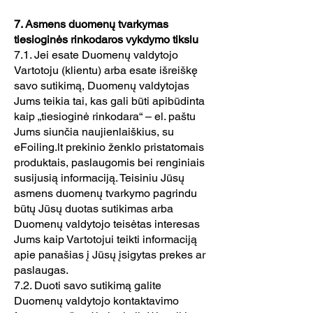
7. Asmens duomenų tvarkymas
tiesioginės rinkodaros vykdymo tikslu
7.1. Jei esate Duomenų valdytojo
Vartotoju (klientu) arba esate išreiškę
savo sutikimą, Duomenų valdytojas
Jums teikia tai, kas gali būti apibūdinta
kaip „tiesioginė rinkodara“ – el. paštu
Jums siunčia naujienlaiškius, su
eFoiling.lt prekinio ženklo pristatomais
produktais, paslaugomis bei renginiais
susijusią informaciją. Teisiniu Jūsų
asmens duomenų tvarkymo pagrindu
būtų Jūsų duotas sutikimas arba
Duomenų valdytojo teisėtas interesas
Jums kaip Vartotojui teikti informaciją
apie panašias į Jūsų įsigytas prekes ar
paslaugas.
7.2. Duoti savo sutikimą galite
Duomenų valdytojo kontaktavimo