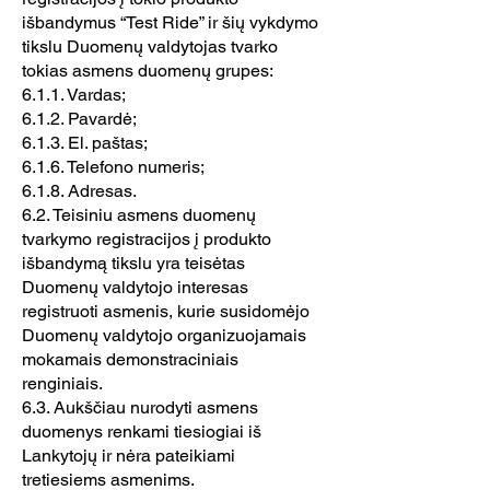
išbandymus “Test Ride” ir šių vykdymo
tikslu Duomenų valdytojas tvarko
tokias asmens duomenų grupes:
6.1.1. Vardas;
6.1.2. Pavardė;
6.1.3. El. paštas;
6.1.6. Telefono numeris;
6.1.8. Adresas.
6.2. Teisiniu asmens duomenų
tvarkymo registracijos į produkto
išbandymą tikslu yra teisėtas
Duomenų valdytojo interesas
registruoti asmenis, kurie susidomėjo
Duomenų valdytojo organizuojamais
mokamais demonstraciniais
renginiais.
6.3. Aukščiau nurodyti asmens
duomenys renkami tiesiogiai iš
Lankytojų ir nėra pateikiami
tretiesiems asmenims.