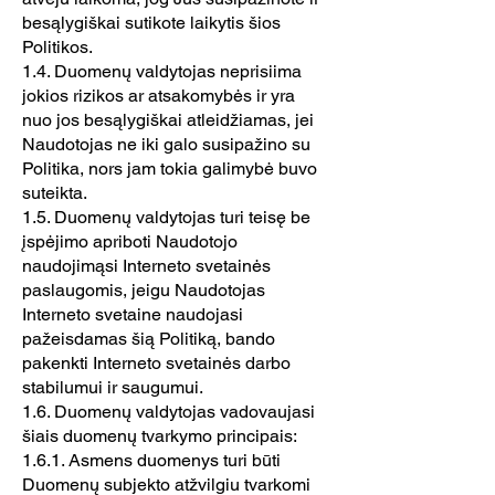
besąlygiškai sutikote laikytis šios
Politikos.
1.4. Duomenų valdytojas neprisiima
jokios rizikos ar atsakomybės ir yra
nuo jos besąlygiškai atleidžiamas, jei
Naudotojas ne iki galo susipažino su
Politika, nors jam tokia galimybė buvo
suteikta.
1.5. Duomenų valdytojas turi teisę be
įspėjimo apriboti Naudotojo
naudojimąsi Interneto svetainės
paslaugomis, jeigu Naudotojas
Interneto svetaine naudojasi
pažeisdamas šią Politiką, bando
pakenkti Interneto svetainės darbo
stabilumui ir saugumui.
1.6. Duomenų valdytojas vadovaujasi
šiais duomenų tvarkymo principais:
1.6.1. Asmens duomenys turi būti
Duomenų subjekto atžvilgiu tvarkomi