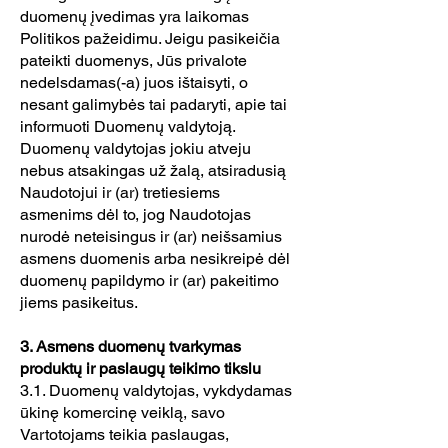
duomenų įvedimas yra laikomas
Politikos pažeidimu. Jeigu pasikeičia
pateikti duomenys, Jūs privalote
nedelsdamas(-a) juos ištaisyti, o
nesant galimybės tai padaryti, apie tai
informuoti Duomenų valdytoją.
Duomenų valdytojas jokiu atveju
nebus atsakingas už žalą, atsiradusią
Naudotojui ir (ar) tretiesiems
asmenims dėl to, jog Naudotojas
nurodė neteisingus ir (ar) neišsamius
asmens duomenis arba nesikreipė dėl
duomenų papildymo ir (ar) pakeitimo
jiems pasikeitus.
3. Asmens duomenų tvarkymas
produktų ir paslaugų teikimo tikslu
3.1. Duomenų valdytojas, vykdydamas
ūkinę komercinę veiklą, savo
Vartotojams teikia paslaugas,