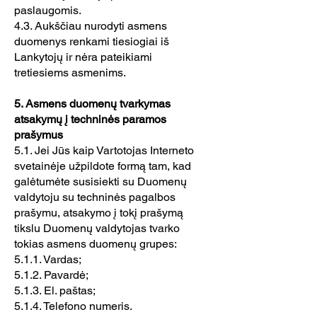
paslaugomis.
4.3. Aukščiau nurodyti asmens
duomenys renkami tiesiogiai iš
Lankytojų ir nėra pateikiami
tretiesiems asmenims.
5. Asmens duomenų tvarkymas
atsakymų į techninės paramos
prašymus
5.1. Jei Jūs kaip Vartotojas Interneto
svetainėje užpildote formą tam, kad
galėtumėte susisiekti su Duomenų
valdytoju su techninės pagalbos
prašymu, atsakymo į tokį prašymą
tikslu Duomenų valdytojas tvarko
tokias asmens duomenų grupes:
5.1.1. Vardas;
5.1.2. Pavardė;
5.1.3. El. paštas;
5.1.4. Telefono numeris.