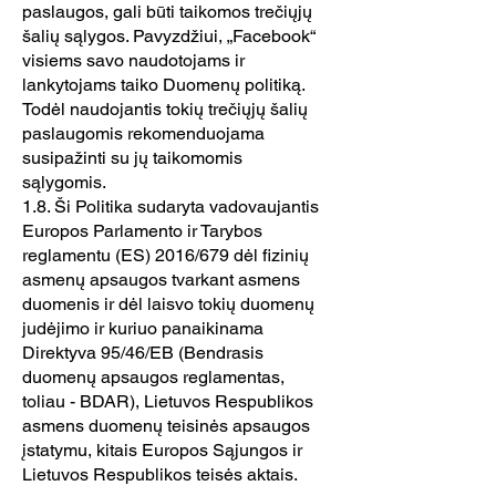
paslaugos, gali būti taikomos trečiųjų
šalių sąlygos. Pavyzdžiui, „Facebook“
visiems savo naudotojams ir
lankytojams taiko Duomenų politiką.
Todėl naudojantis tokių trečiųjų šalių
paslaugomis rekomenduojama
susipažinti su jų taikomomis
sąlygomis.
1.8. Ši Politika sudaryta vadovaujantis
Europos Parlamento ir Tarybos
reglamentu (ES) 2016/679 dėl fizinių
asmenų apsaugos tvarkant asmens
duomenis ir dėl laisvo tokių duomenų
judėjimo ir kuriuo panaikinama
Direktyva 95/46/EB (Bendrasis
duomenų apsaugos reglamentas,
toliau - BDAR), Lietuvos Respublikos
asmens duomenų teisinės apsaugos
įstatymu, kitais Europos Sąjungos ir
Lietuvos Respublikos teisės aktais.