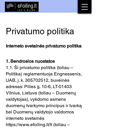
Privatumo politika
Interneto svetainės privatumo politika
1. Bendrosios nuostatos
1.1. Ši privatumo politika (toliau –
Politika) reglamentuoja Engnessenis,
UAB, į. k.
305702512
, buveinės
adresas: Pilies g. 10-6, LT-01403
Vilnius, Lietuva (toliau – Duomenų
valdytojas), vykdomo asmens
duomenų tvarkymo principus ir tvarką
bei Duomenų valdytojo valdomos
interneto svetainės
https://www.efoiling.lt/lt
(toliau –