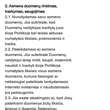
2. Asmens duomenų rinkimas,
tvarkymas, saugojimas
2.1. Nurodydamas savo asmens
duomenis, Jūs sutinkate, kad
Duomenų valdytojas tvarkytų juos
šioje Politikoje bei teisės aktuose
numatytais tikslais, priemonėmis ir
tvarka.
2.2. Pateikdamas(-a) asmens
duomenis, Jūs suteikiate Duomenų
valdytojui teisę rinkti, kaupti, sisteminti,
naudoti ir tvarkyti šioje Politikoje
numatytais tikslais visus asmens
duomenis, kuriuos tiesiogiai ar
netiesiogiai pateikiate lankydamasis
Interneto svetainėje ir naudodamasis
jos paslaugomis.
2.3. Jūs esate atsakingas(-a), kad Jūsų
pateikiami duomenys būtų tikslūs,
teisingi ir išsamūs. Neteisingų