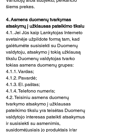
Vartotojų arba subjekto, perkančio
šiems prekes.
4. Asmens duomenų tvarkymas
atsakymų į užklausas pateikimo tikslu
4.1. Jei Jūs kaip Lankytojas Interneto
svetainėje užpildote formą tam, kad
galėtumėte susisiekti su Duomenų
valdytoju, atsakymo į tokią užklausą
tikslu Duomenų valdytojas tvarko
tokias asmens duomenų grupes:
4.1.1. Vardas;
4.1.2. Pavardė;
4.1.3. El. paštas;
4.1.4. Telefono numeris;
4.2. Teisiniu asmens duomenų
tvarkymo atsakymo į užklausas
pateikimo tikslu yra teisėtas Duomenų
valdytojo interesas pateikti atsakymus
ir susisiekti su asmenimis,
susidomėjusiais jo produktais ir/ar