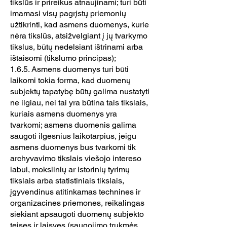
tikslūs ir prireikus atnaujinami; turi būti
imamasi visų pagrįstų priemonių
užtikrinti, kad asmens duomenys, kurie
nėra tikslūs, atsižvelgiant į jų tvarkymo
tikslus, būtų nedelsiant ištrinami arba
ištaisomi (tikslumo principas);
1.6.5. Asmens duomenys turi būti
laikomi tokia forma, kad duomenų
subjektų tapatybę būtų galima nustatyti
ne ilgiau, nei tai yra būtina tais tikslais,
kuriais asmens duomenys yra
tvarkomi; asmens duomenis galima
saugoti ilgesnius laikotarpius, jeigu
asmens duomenys bus tvarkomi tik
archyvavimo tikslais viešojo intereso
labui, mokslinių ar istorinių tyrimų
tikslais arba statistiniais tikslais,
įgyvendinus atitinkamas technines ir
organizacines priemones, reikalingas
siekiant apsaugoti duomenų subjekto
teises ir laisves (saugojimo trukmės