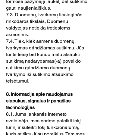
formose pažymėję laukelį dėl sutikimo
gauti naujienlaiškius.
7.3. Duomenų, tvarkomų tiesioginės
rinkodaros tikslais, Duomenų
valdytojas netiekia tretiesiems
asmenims.
7.4. Tiek, kiek asmens duomenų
tvarkymas grindžiamas sutikimu, Jūs
turite teisę bet kuriuo metu atšaukti
sutikimą nedarydamas(-a) poveikio
sutikimu grindžiamo duomenų
tvarkymo iki sutikimo atšaukimo
teisėtumui.
8. Informacija apie naudojamus
slapukus, signalus ir panašias
technologijas
8.1. Jums lankantis Interneto
svetainėje, mes norime pateikti tokį
turinį ir suteikti tokį funkcionalumą,
kuris atitiktų Jūsų poreikius. Tam mes