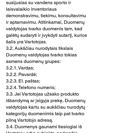
susijusias su vandens sporto ir
laisvalaikio inventoriaus
demonstravimu, tiekimu, konsultavimu
ir aptarnavimu. Atitinkamai, Duomenų
valdytojas tvarko duomenis tam, kad
galėtų sudaryti ir įvykdyti sutartį, kurios
šalis yra Vartotojas.
3.2. Aukščiau nurodytais tikslais
Duomenų valdytojas tvarko tokias
asmens duomenų grupes:
3.2.1. Vardas;
3.2.2. Pavardė;
3.2.3. El. paštas;
3.2.4. Telefono numeris;
3.3. Jei Vartotojas užsako produkto
išbandymą ar įsigyja prekę, Duomenų
valdytojas kartu su aukščiau nurodytų
kategorijų duomenimis taip pat tvarko
pilną Vartotojo adresą.
3.4. Duomenys gaunami tiesiogiai iš