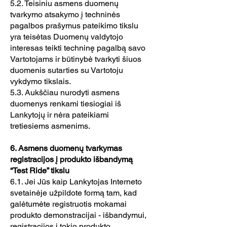
5.2. Teisiniu asmens duomenų
tvarkymo atsakymo į techninės
pagalbos prašymus pateikimo tikslu
yra teisėtas Duomenų valdytojo
interesas teikti techninę pagalbą savo
Vartotojams ir būtinybė tvarkyti šiuos
duomenis sutarties su Vartotoju
vykdymo tikslais.
5.3. Aukščiau nurodyti asmens
duomenys renkami tiesiogiai iš
Lankytojų ir nėra pateikiami
tretiesiems asmenims.
6. Asmens duomenų tvarkymas
registracijos į produkto išbandymą
“Test Ride” tikslu
6.1. Jei Jūs kaip Lankytojas Interneto
svetainėje užpildote formą tam, kad
galėtumėte registruotis mokamai
produkto demonstracijai - išbandymui,
registracijos į tokio produkto