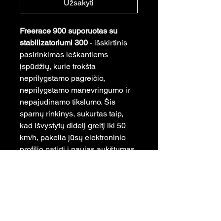
Užsakyti
Freerace 900 suporuotas su
stabilizatoriumi 300
- išskirtinis
pasirinkimas ieškantiems
įspūdžių, kurie trokšta
neprilygstamo pagreičio,
neprilygstamo manevringumo ir
nepajudinamo tikslumo. Šis
sparnų rinkinys, sukurtas taip,
kad išvystytų didelį greitį iki 50
km/h, pakelia jūsų elektroninio
profilio patirtį į naujas aukštumas.
Autorizuotas Aerofoils GmbH atstovas Lietuvoje